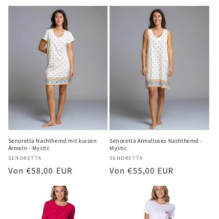
Preis
Preis
Senoretta Nachthemd mit kurzen
Senoretta Ärmelloses Nachthemd -
Ärmeln - Mystic
Mystic
Anbieter:
Anbieter:
SENORETTA
SENORETTA
Normaler
Von €58,00 EUR
Normaler
Von €55,00 EUR
Preis
Preis