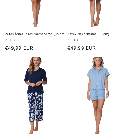
Zetex Ärmelloses Nachthemd (95 cm)
Zetex Nachthemd (95 cm)
Anbieter:
Anbieter:
ZETEX
ZETEX
Normaler
€49,99 EUR
Normaler
€49,99 EUR
Preis
Preis