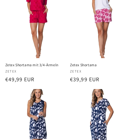
Zetex Shortama mit 3/4-Ärmeln
Zetex Shortama
Anbieter:
Anbieter:
ZETEX
ZETEX
Normaler
€49,99 EUR
Normaler
€39,99 EUR
Preis
Preis