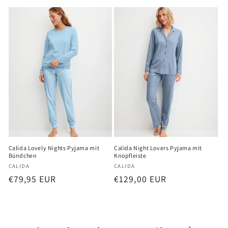
Preis
Preis
Calida Lovely Nights Pyjama mit
Calida Night Lovers Pyjama mit
Bündchen
Knopfleiste
Anbieter:
Anbieter:
CALIDA
CALIDA
Normaler
€79,95 EUR
Normaler
€129,00 EUR
Preis
Preis