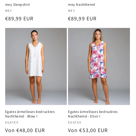
mey Sleepshirt
mey Nachthemd
Anbieter:
Anbieter:
MEY
MEY
Normaler
€89,99 EUR
Normaler
€89,99 EUR
Preis
Preis
Egatex ärmelloses bedrucktes
Egatex ärmelloses bedrucktes
Nachthemd - Blow I
Nachthemd - Elixir I
Anbieter:
Anbieter:
EGATEX
EGATEX
Normaler
Von €48,00 EUR
Normaler
Von €53,00 EUR