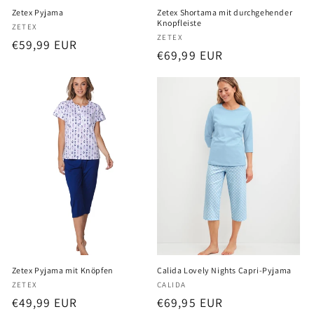
Zetex Pyjama
Zetex Shortama mit durchgehender
Knopfleiste
Anbieter:
ZETEX
Anbieter:
ZETEX
Normaler
€59,99 EUR
Normaler
€69,99 EUR
Preis
Preis
Zetex Pyjama mit Knöpfen
Calida Lovely Nights Capri-Pyjama
Anbieter:
Anbieter:
ZETEX
CALIDA
Normaler
€49,99 EUR
Normaler
€69,95 EUR