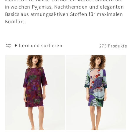
e
in weichen Pyjamas, Nachthemden und eleganten
g
Basics aus atmungsaktiven Stoffen für maximalen
Komfort.
o
r
i
Filtern und sortieren
273 Produkte
e
: