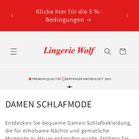
Direkt
code
zum
Klicke hier für die 5 %-
Inhalt
erten
Bedingungen
Warenkorb
PREMIUM-QUALITÄT
VERTRAUENSWÜRDIG SEIT 2005
K
DAMEN SCHLAFMODE
a
Entdecken Sie bequeme Damen-Schlafbekleidung,
t
die für erholsame Nächte und gemütliche
Momente zu Hause entworfen wurde. Stöbern Sie