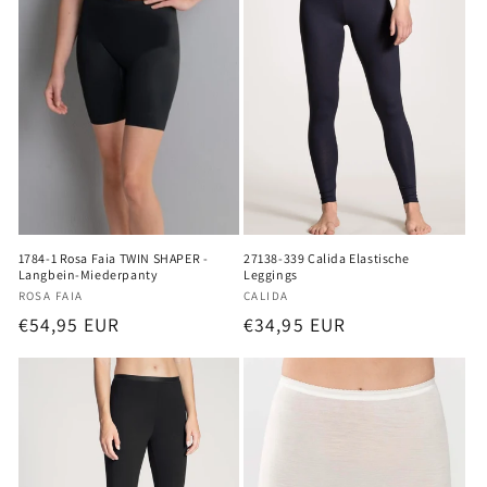
1784-1 Rosa Faia TWIN SHAPER -
27138-339 Calida Elastische
Langbein-Miederpanty
Leggings
Anbieter:
Anbieter:
ROSA FAIA
CALIDA
Normaler
€54,95 EUR
Normaler
€34,95 EUR
Preis
Preis