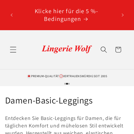
Direkt
5 % Rabatt mit dem Rabattcode
zum
Inhalt
WOLF5 auf alle nicht reduzierten
Artikel
Warenkorb
PREMIUM-QUALITÄT
VERTRAUENSWÜRDIG SEIT 2005
K
Damen-Basic-Leggings
a
Entdecken Sie Basic-Leggings für Damen, die für
t
täglichen Komfort und mühelosen Stil entwickelt
wurden. Hergestellt aus weichen, elastischen