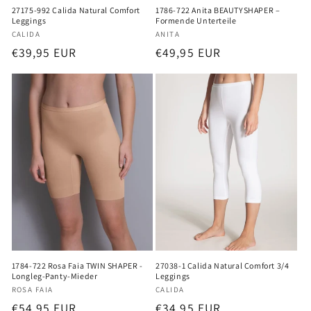
27175-992 Calida Natural Comfort
1786-722 Anita BEAUTYSHAPER –
Leggings
Formende Unterteile
Anbieter:
Anbieter:
CALIDA
ANITA
Normaler
€39,95 EUR
Normaler
€49,95 EUR
Preis
Preis
1784-722 Rosa Faia TWIN SHAPER -
27038-1 Calida Natural Comfort 3/4
Longleg-Panty-Mieder
Leggings
Anbieter:
Anbieter:
ROSA FAIA
CALIDA
Normaler
€54,95 EUR
Normaler
€34,95 EUR