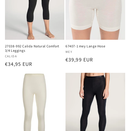
27038-992 Calida Natural Comfort
67407-1 mey Lange Hose
3/4 Leggings
Anbieter:
MEY
Anbieter:
CALIDA
Normaler
€39,99 EUR
Normaler
€34,95 EUR
Preis
Preis