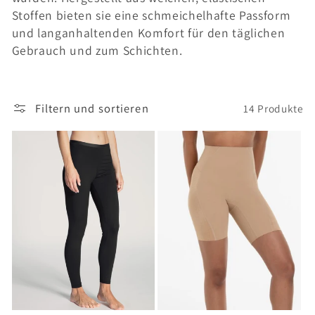
e
Stoffen bieten sie eine schmeichelhafte Passform
g
und langanhaltenden Komfort für den täglichen
Gebrauch und zum Schichten.
o
r
i
Filtern und sortieren
14 Produkte
e
: