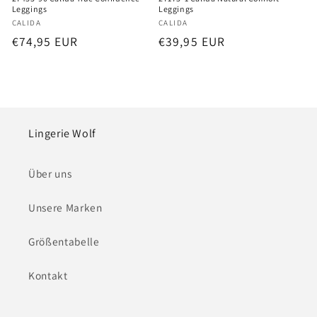
Leggings
Leggings
Anbieter:
Anbieter:
CALIDA
CALIDA
Normaler
€74,95 EUR
Normaler
€39,95 EUR
Preis
Preis
Lingerie Wolf
Über uns
Unsere Marken
Größentabelle
Kontakt