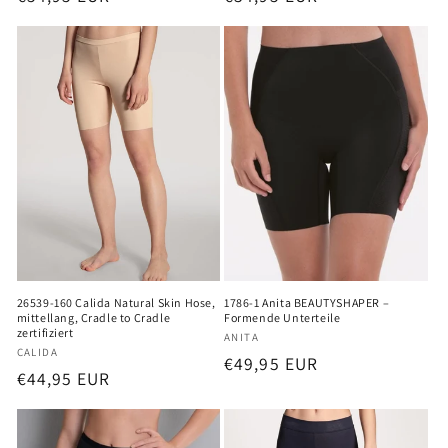
Preis
Preis
26539-160 Calida Natural Skin Hose,
1786-1 Anita BEAUTYSHAPER –
mittellang, Cradle to Cradle
Formende Unterteile
zertifiziert
Anbieter:
ANITA
Anbieter:
CALIDA
Normaler
€49,95 EUR
Normaler
€44,95 EUR
Preis
Preis