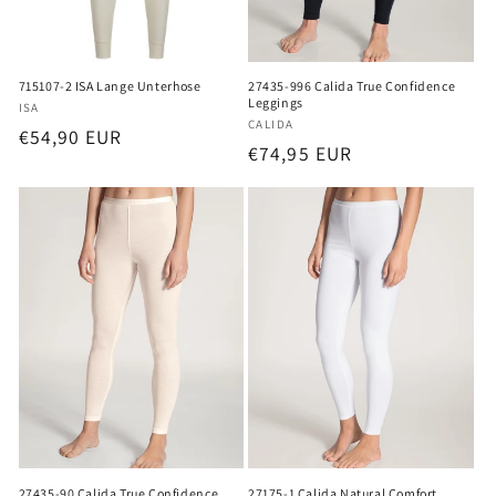
715107-2 ISA Lange Unterhose
27435-996 Calida True Confidence
Leggings
Anbieter:
ISA
Anbieter:
CALIDA
Normaler
€54,90 EUR
Normaler
€74,95 EUR
Preis
Preis
27435-90 Calida True Confidence
27175-1 Calida Natural Comfort